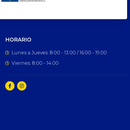
HORARIO
Lunes a Jueves: 8:00 - 13:00 / 16:00 - 19:00
Viernes: 8:00 - 14:00
F
I
a
n
c
s
e
t
b
a
o
g
o
r
k
a
-
m
f