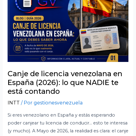
licencia
venezolana
en
España
(2026):
lo
que
NADIE
te
está
Canje de licencia venezolana en
contando
España (2026): lo que NADIE te
está contando
INTT
/ Por
gestionesvenezuela
Si eres venezolano en España y estás esperando
poder canjear tu licencia de conducir… esto te interesa
(y mucho). A Mayo de 2026, la realidad es clara: el canje