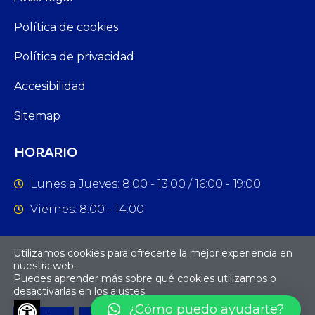
Política de cookies
Política de privacidad
Accesibilidad
Sitemap
HORARIO
Lunes a Jueves: 8:00 - 13:00 / 16:00 - 19:00
Viernes: 8:00 - 14:00
Utilizamos cookies para ofrecerte la mejor experiencia en
F
I
nuestra web.
a
n
Puedes aprender más sobre qué cookies utilizamos o
c
s
desactivarlas en los
ajustes
.
e
t
Abrir barra de herramientas
b
a
¿Cómo puedo ayudarte?
o
g