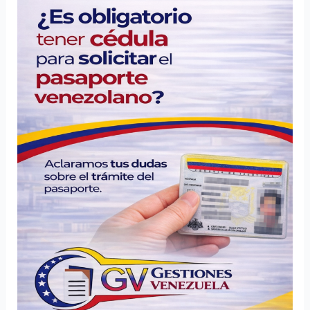
obligatoria
la
cédula
para
solicitar
el
pasaporte
venezolano
en
el
exterior?