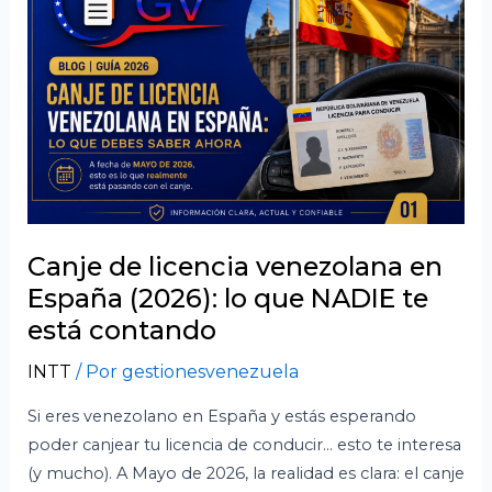
licencia
venezolana
en
España
(2026):
lo
que
NADIE
te
está
Canje de licencia venezolana en
contando
España (2026): lo que NADIE te
está contando
INTT
/ Por
gestionesvenezuela
Si eres venezolano en España y estás esperando
poder canjear tu licencia de conducir… esto te interesa
(y mucho). A Mayo de 2026, la realidad es clara: el canje