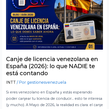
licencia
venezolana
en
España
(2026):
lo
que
NADIE
te
está
Canje de licencia venezolana en
contando
España (2026): lo que NADIE te
está contando
INTT
/ Por
gestionesvenezuela
Si eres venezolano en España y estás esperando
poder canjear tu licencia de conducir… esto te interesa
(y mucho). A Mayo de 2026, la realidad es clara: el canje