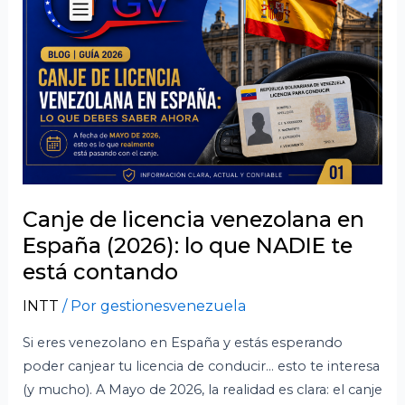
licencia
venezolana
en
España
(2026):
lo
que
NADIE
te
está
Canje de licencia venezolana en
contando
España (2026): lo que NADIE te
está contando
INTT
/ Por
gestionesvenezuela
Si eres venezolano en España y estás esperando
poder canjear tu licencia de conducir… esto te interesa
(y mucho). A Mayo de 2026, la realidad es clara: el canje