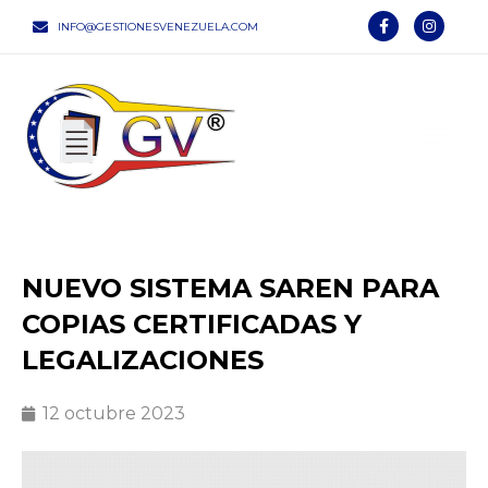
Ir
F
I
INFO@GESTIONESVENEZUELA.COM
a
n
al
c
s
e
t
contenido
Main
b
a
o
g
o
r
Men
k
a
-
m
f
NUEVO SISTEMA SAREN PARA
COPIAS CERTIFICADAS Y
LEGALIZACIONES
12 octubre 2023
Reproductor