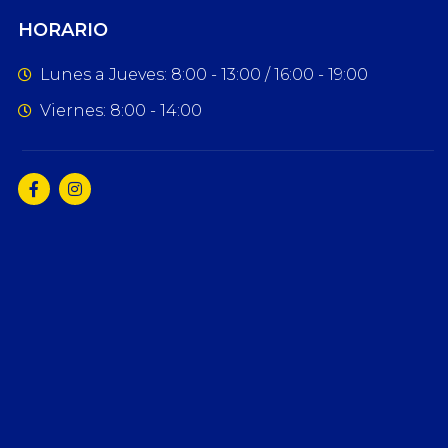
HORARIO
Lunes a Jueves: 8:00 - 13:00 / 16:00 - 19:00
Viernes: 8:00 - 14:00
F
I
a
n
c
s
e
t
b
a
o
g
o
r
k
a
-
m
f