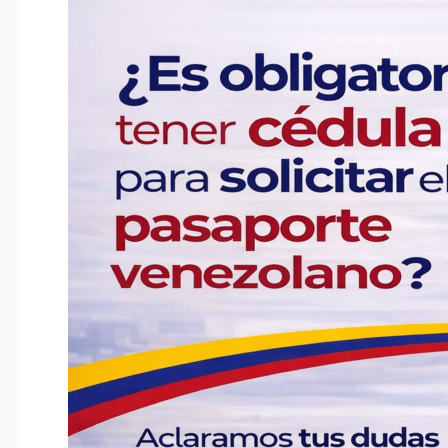
¿Es
obligatoria
la
cédula
para
solicitar
el
pasaporte
venezolano
en
el
exterior?