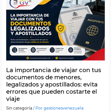
importancia
de
viajar
con
tus
documentos
de
menores,
legalizados
y
apostillados:
La importancia de viajar con tus
evita
documentos de menores,
errores
legalizados y apostillados: evita
que
errores que pueden costarte el
pueden
viaje
costarte
el
Sin categoría
/ Por
gestionesvenezuela