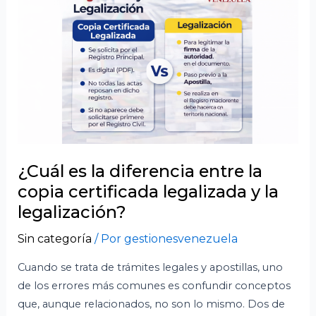
la
diferencia
entre
la
copia
certificada
legalizada
y
la
legalización?
¿Cuál es la diferencia entre la
copia certificada legalizada y la
legalización?
Sin categoría
/ Por
gestionesvenezuela
Cuando se trata de trámites legales y apostillas, uno
de los errores más comunes es confundir conceptos
que, aunque relacionados, no son lo mismo. Dos de