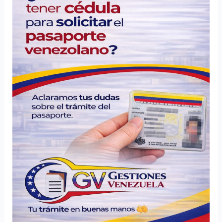
la
cédula
para
solicitar
el
pasaporte
venezolano
en
el
exterior?